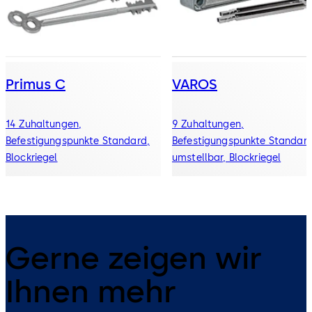
Primus C
VAROS
14 Zuhaltungen,
9 Zuhaltungen,
Befestigungspunkte Standard,
Befestigungspunkte Standard
Blockriegel
umstellbar, Blockriegel
Gerne zeigen wir
Ihnen mehr