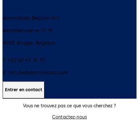
dormakaba Belgium N.V.
Monnikenwerve 17-19
8000
Brugge
,
Belgique
T:
+32 50 45 15 70
E:
info.be@dormakaba.com
Entrer en contact
Vous ne trouvez pas ce que vous cherchez ?
Contactez-nous