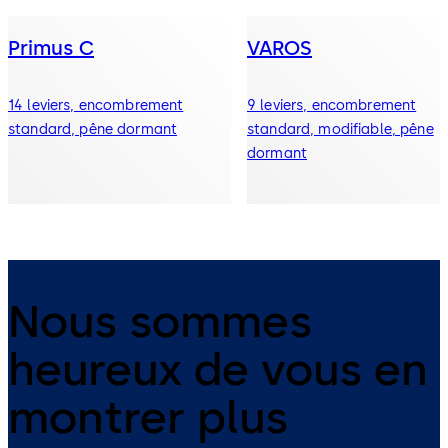
Primus C
VAROS
14 leviers, encombrement
9 leviers, encombrement
standard, pêne dormant
standard, modifiable, pêne
dormant
Nous sommes
heureux de vous en
montrer plus