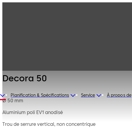
Serrures de
Produits
coffre-fort
Mauer
Decora 50
Mécanique
Decora 50
Planification & Spécifications
Service
À propos de
Ø 50 mm
Aluminium poli EV1 anodisé
Trou de serrure vertical, non concentrique