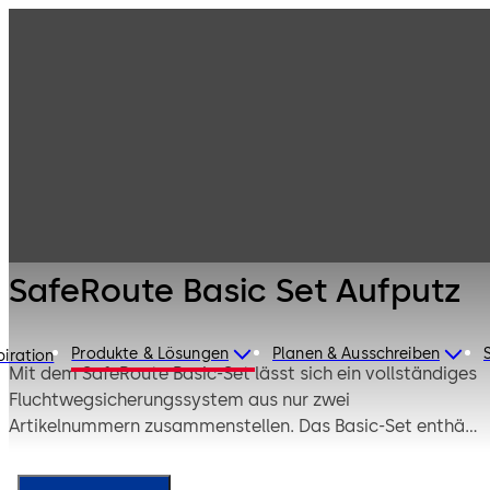
Fluchtwegsyste
Produkte
Türtechnik
me
SafeRoute Basic
Set Aufputz
SafeRoute Basic Set Aufputz
Produkte & Lösungen
Planen & Ausschreiben
piration
Mit dem SafeRoute Basic-Set lässt sich ein vollständiges
Fluchtwegsicherungssystem aus nur zwei
Artikelnummern zusammenstellen. Das Basic-Set enthält
dabei nicht nur ein Aufputz-Fluchttürterminal inklusive
Nottaster und Steuereinheit, sondern auch