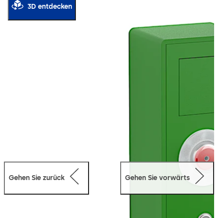
umfangreiches Zubehör. So können beispielsweise eine
3D entdecken
bauseitige Zutrittskontrolle und zusätzliche
Schlüsseltaster komfortabel an eine Verteilerplatine
angeschlossen werden. Auch der für analoge
Türverriegelungen erforderliche Anschlussadapter ist im
Lieferumfang enthalten, wodurch beispielsweise die
Weiterverwendung einer vorhandenen dormakaba TV
500-Türverriegelung unkompliziert möglich ist.
Gehen Sie zurück
Gehen Sie vorwärts