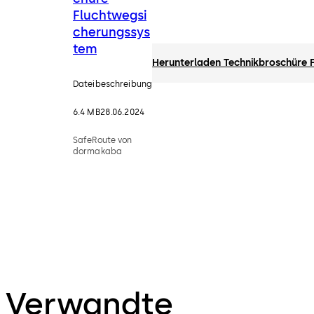
Fluchtwegsi
cherungssys
tem
Herunterladen Technikbroschüre 
Dateibeschreibung
6.4 MB
28.06.2024
SafeRoute von
dormakaba
Verwandte