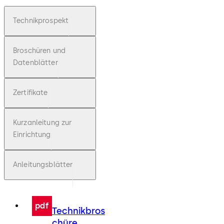
Technikprospekt
Broschüren und
Datenblätter
Zertifikate
Kurzanleitung zur
Einrichtung
Anleitungsblätter
pdf
Technikbros
chüre