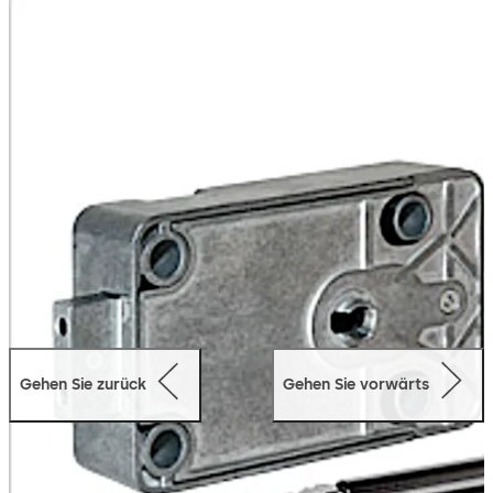
vorne umgestellt werden. Die Auslieferung erfolgt in
Werkschließung oder optional in Umstellposition, bei der
keine Werkschlüssel mehr erforderlich sind.
Die neue "Mini Bit" Schlüsselgeometrie ermöglicht den
einfachen Einbau in Tresore, die für elektronische und
mechanische Kombinationsschlösser vorgerichtet sind.
Somit muss bei der Tresorkonstruktion nur ein Lochbild
für unterschiedliche Schlosstypen berücksichtigt
werden.
Gehen Sie zurück
Gehen Sie vorwärts