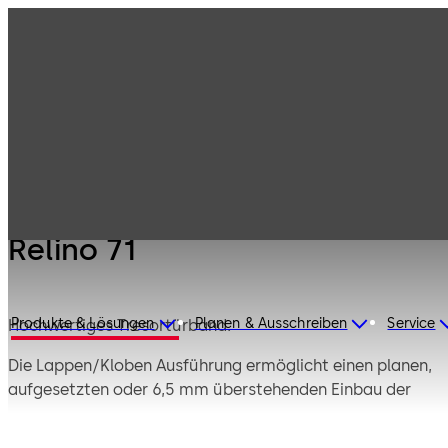
Hochsicherheitss
Produkte
chlösser
Mauer Mechanik
Relino 71
Relino 71
Produkte & Lösungen
Planen & Ausschreiben
Service
Hochwertiges Tresortürband.
Die Lappen/Kloben Ausführung ermöglicht einen planen,
aufgesetzten oder 6,5 mm überstehenden Einbau der
Tür.