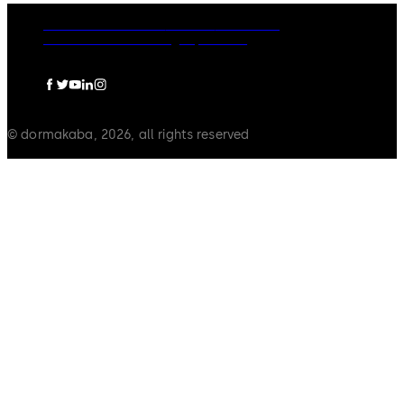
Rechtliche Hinweise
Cookies
Disclaimer
Datenschutzerklärung
Impressum
© dormakaba, 2026, all rights reserved