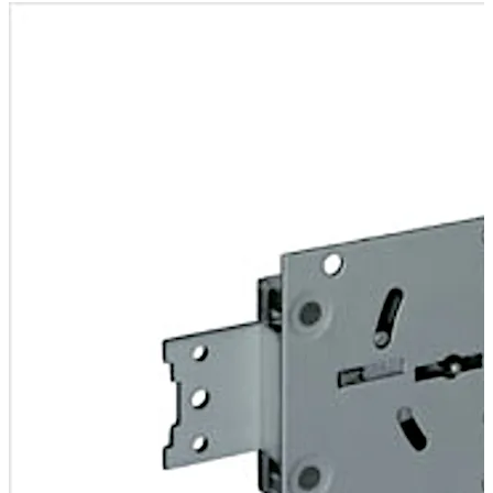
ermöglicht ein Aufschrauben oder Verschweißen des
Schlosses direkt auf der Tür.
Winkel können optional als Schraub- oder
Nietverbindung zur Aufnahme von massiven
Riegelbolzen montiert werden.