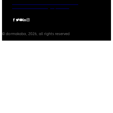
Rechtliche Hinweise
Cookies
Disclaimer
Datenschutzerklärung
Impressum
© dormakaba, 2026, all rights reserved