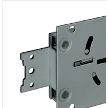
ermöglicht ein Aufschrauben oder Verschweißen des
Schlosses direkt auf der Tür.
Winkel können optional als Schraub- oder
Nietverbindung zur Aufnahme von massiven
Riegelbolzen montiert werden.