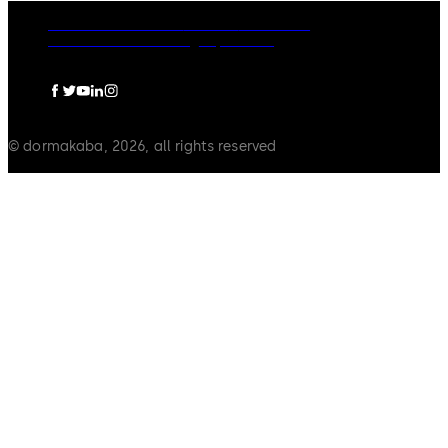
Rechtliche Hinweise
Cookies
Disclaimer
Datenschutzerklärung
Impressum
© dormakaba, 2026, all rights reserved