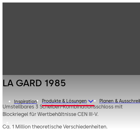
Hochsicherheitss
Produkte
chlösser
La Gard
LA GARD 1985
Mechanik
LA GARD 1985
Produkte & Lösungen
Planen & Ausschre
Inspiration
Umstellbares 3 Scheiben-Kombinationsschloss mit
Blockriegel für Wertbehältnisse CEN III-V.
Ca. 1 Million theoretische Verschiedenheiten.
Standardabmessungen.